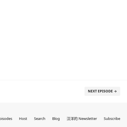
NEXT EPISODE →
pisodes
Host
Search
Blog
汉洋的 Newsletter
Subscribe