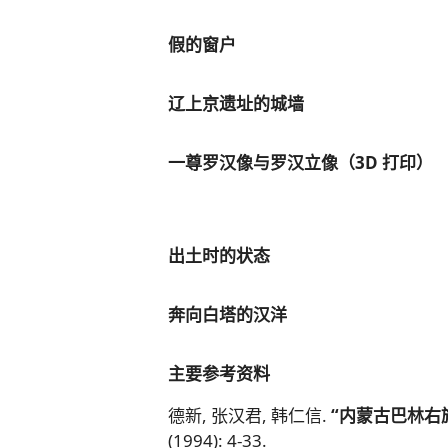
假的窗户
辽上京遗址的城墙
一尊罗汉像与罗汉立像（3D 打印）
出土时的状态
奔向白塔的汉洋
主要参考资料
德新, 张汉君, 韩仁信.
“内蒙古巴林右
(1994): 4-33.