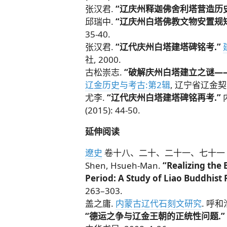
张汉君.
“辽庆州释迦佛舍利塔营造历史
邱瑞中.
“辽庆州白塔佛教文物安置规矩
35-40.
张汉君.
“辽代庆州白塔建塔碑铭考.”
社, 2000.
古松崇志.
“破解庆州白塔建立之谜—
辽金历史与考古:第2辑
, 辽宁省辽金契
尤李.
“辽代庆州白塔建塔碑铭再考.”
(2015): 44-50.
延伸阅读
遼史
卷十八、二十、二十一、七十一
Shen, Hsueh-Man.
“Realizing the
Period: A Study of Liao Buddhist 
263–303.
盖之庸.
内蒙古辽代石刻文研究
. 呼和
“德运之争与辽金王朝的正统性问题.”