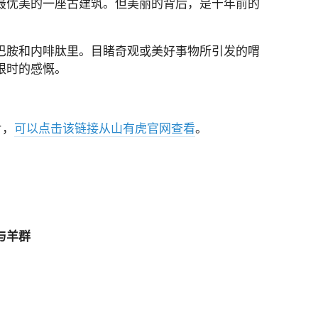
最优美的一座古建筑。但美丽的背后，是千年前的
巴胺和内啡肽里。目睹奇观或美好事物所引发的喟
限时的感慨。
片，
可以点击该链接从山有虎官网查看
。
与羊群