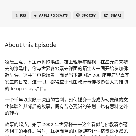
RSS
APPLE PODCASTS
SPOTIFY
SHARE
About this Episode
凌晨三点，木鱼声将你唤醒。披上粗麻布僧袍，在星光尚未褪
去的漆黑中，你与世界各地素未谋面的陌生人一同开始参加佛
教早课。这并非电影场景，而是当下韩国近 200 座寺庙里真实
发生的日常。这一切，都得益于韩国政府与佛教协会大力推动
的 templestay 项目。
一个千年以来隐于深山的古刹，如何摇身一变成为现象级的文
化体验？其背后的故事，既有苦心孤诣的策划，也有意料之外
的转折。
故事的起点，始于 2002 年世界杯——这个看似与佛教清净毫
不相干的事件。当时，蜂拥而至的国际游客让住宿资源捉襟见