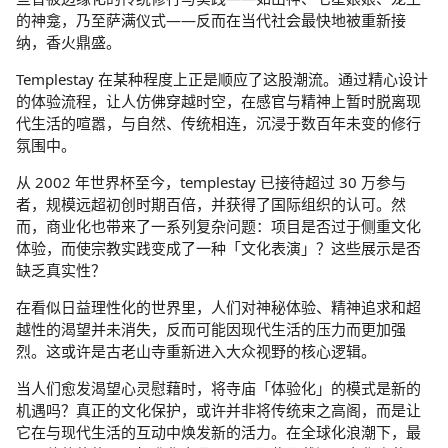
的神龛，乃至萨满仪式——反而在当代社会最快地被重新接
纳，香火鼎盛。
Templestay 在某种程度上正是顺应了这股潮流。通过精心设计
的体验流程，让人仿佛穿越时空，在感官与精神上暂时脱离现
代生活的喧嚣，与自然、传统相连，沉浸于数百年未变的修行
氛围中。
从 2002 年世界杯至今，templestay 已接待超过 30 万参与
者，规模远超初创时期百倍，并获得了国际组织的认可。然
而，商业化也带来了一系列复杂问题：项目是否过于侧重文化
体验，而使宗教实践变成了一种「文化表演」？这些展示是否
缺乏真实性？
在看似日益理性化的世界里，人们对神秘体验、精神追求和超
越性的渴望并未消失，反而可能因现代生活的压力而更加强
烈。这或许是古老山寺重新进入大众视野的核心逻辑。
当人们愈发渴望心灵慰藉时，将寺庙「体验化」的模式是新的
机遇吗？真正的文化保护，或许并非将传统束之高阁，而是让
它在与现代生活的互动中焕发新的活力。在全球化浪潮下，最