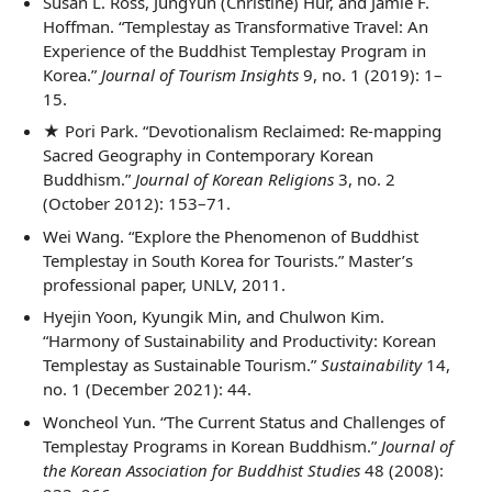
Susan L. Ross, JungYun (Christine) Hur, and Jamie F.
Hoffman. “Templestay as Transformative Travel: An
Experience of the Buddhist Templestay Program in
Korea.”
Journal of Tourism Insights
9, no. 1 (2019): 1–
15.
★ Pori Park. “Devotionalism Reclaimed: Re-mapping
Sacred Geography in Contemporary Korean
Buddhism.”
Journal of Korean Religions
3, no. 2
(October 2012): 153–71.
Wei Wang. “Explore the Phenomenon of Buddhist
Templestay in South Korea for Tourists.” Master’s
professional paper, UNLV, 2011.
Hyejin Yoon, Kyungik Min, and Chulwon Kim.
“Harmony of Sustainability and Productivity: Korean
Templestay as Sustainable Tourism.”
Sustainability
14,
no. 1 (December 2021): 44.
Woncheol Yun. “The Current Status and Challenges of
Templestay Programs in Korean Buddhism.”
Journal of
the Korean Association for Buddhist Studies
48 (2008):