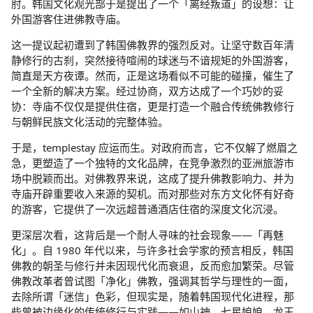
肘。韩国文化观光部于是提出了一个「离经叛道」的设想：让
外国游客住进佛教寺庙。
这一提议起初遭到了韩国佛教界的强烈反对。让坚守数百年清
静修行的古刹，突然接待喧闹的球迷与不谙规矩的外国游客，
简直是天方夜谭。然而，正是这场看似不可能的碰撞，催生了
一个全新的解决方案。经过协商，双方达成了一个巧妙的妥
协：寺庙不仅仅是提供住宿，更是打造一个融合传统佛教修行
与朝鲜民族文化活动的完整体验。
于是，templestay 应运而生。对政府而言，它不仅解了燃眉之
急，更塑造了一个独特的文化品牌，在竞争激烈的亚洲旅游市
场中脱颖而出。对佛教界来说，这成了提升佛教影响力、并为
寺庙开辟重要收入来源的契机。而对那些对东方文化怀有好奇
的游客，它提供了一次远超普通酒店住宿的深度文化沉浸。
更深层次看，这背后是一个耐人寻味的社会现象——「再魅
化」。自 1980 年代以来，与许多社会学家的预言相反，韩国
佛教的朝圣与修行并未因现代化而衰退，反而愈加繁荣。尽管
佛教改革者曾试图「净化」佛教，强调其哲学与理性的一面，
去除所谓「迷信」色彩，但现实是，随着韩国现代化进程，那
些曾被边缘化的传统修行与实践——如山神、七星娘娘、龙王