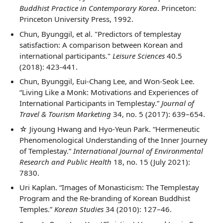
Buddhist Practice in Contemporary Korea
. Princeton:
Princeton University Press, 1992.
Chun, Byunggil, et al. "Predictors of templestay
satisfaction: A comparison between Korean and
international participants."
Leisure Sciences
40.5
(2018): 423-441.
Chun, Byunggil, Eui-Chang Lee, and Won-Seok Lee.
“Living Like a Monk: Motivations and Experiences of
International Participants in Templestay.”
Journal of
Travel & Tourism Marketing
34, no. 5 (2017): 639–654.
☆ Jiyoung Hwang and Hyo-Yeun Park. “Hermeneutic
Phenomenological Understanding of the Inner Journey
of Templestay.”
International Journal of Environmental
Research and Public Health
18, no. 15 (July 2021):
7830.
Uri Kaplan. “Images of Monasticism: The Templestay
Program and the Re-branding of Korean Buddhist
Temples.”
Korean Studies
34 (2010): 127–46.