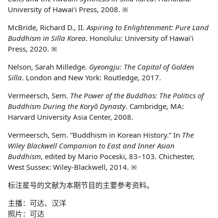
University of Hawai‘i Press, 2008. ※
McBride, Richard D., II.
Aspiring to Enlightenment: Pure Land
Buddhism in Silla Korea
. Honolulu: University of Hawai‘i
Press, 2020. ※
Nelson, Sarah Milledge.
Gyeongju: The Capital of Golden
Silla
. London and New York: Routledge, 2017.
Vermeersch, Sem.
The Power of the Buddhas: The Politics of
Buddhism During the Koryŏ Dynasty
. Cambridge, MA:
Harvard University Asia Center, 2008.
Vermeersch, Sem. “Buddhism in Korean History.” In
The
Wiley Blackwell Companion to East and Inner Asian
Buddhism
, edited by Mario Poceski, 83–103. Chichester,
West Sussex: Wiley-Blackwell, 2014. ※
标注星号的文献为本期节目的主要参考资料。
主播：可达、汉洋
照片：可达