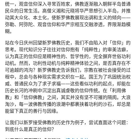
统一，观音信仰深入寻常百姓家，佛教逐渐融入朝鲜半岛普通
民众的日常生活。高僧义湘和元晓将华严思想引入半岛，并推
动其大众化、本土化，使新罗佛教展现出调和主义的倾向——
弥勒、阿弥陀、观音信仰和华严宗相互交融渗透，界限渐趋模
糊。
站在今日庆州回望新罗佛教历史，我们不由陷入对「信仰」的
思考。现代知识分子往往对信仰抱有「纯粹性」的审美洁癖，
认为真正的信仰应是精神性的、哲学性的，完全摒弃世俗功利
动机。然而，功利性动机与纯粹精神体验之间，是否真存在不
可逾越的鸿沟？新罗佛教史告诉我们，宗教在被社会接受的过
程中，总会与各种现实需求交织在一起。国王为了巩固统治权
威、普通民众为了求子求福——这些看似功利的起点，却能在
历史长河的冲刷中沉淀出真诚虔敬的信仰传统。在「利用佛
教」和「信仰佛教」之间，其实并没有坚不可摧的隔阂。大浪
淘沙，每一波佛教传播的浪潮中都裹挟着功利的沙石，却总是
能留下真正的善行与因缘。
让我们以新罗接受佛教的历史作为例子，尝试直面这个问题：
到底什么是真正的信仰？