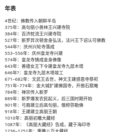
年表
4世纪：佛教传入朝鲜半岛
375年：高句丽小兽林王兴建寺院
384年：百济枕流王兴建寺院
527年：新罗异次顿舍身弘法，法兴王下诏认可佛教
544年?：庆州兴轮寺落成
553–556年：庆州皇龙寺兴建
574年：皇龙寺铸成金身佛像
643年：善德女王下令建皇龙寺九层木塔
646年?：皇龙寺九层木塔竣工
671–682年：文武王去世，神文王建感恩寺祭祀
751年–774年：金大城扩建佛国寺，开凿石窟庵
784年：禅宗传入新罗
889年：新罗爆发农民起义，后三国时期开始
901年：弓裔建立后高句丽，僭称弥勒佛
918年：王建建立高丽王朝
1010年：高丽初雕大藏经
1087年：《高丽大藏经》告成，藏于海印寺
1236–1251年：重雕八万大藏经