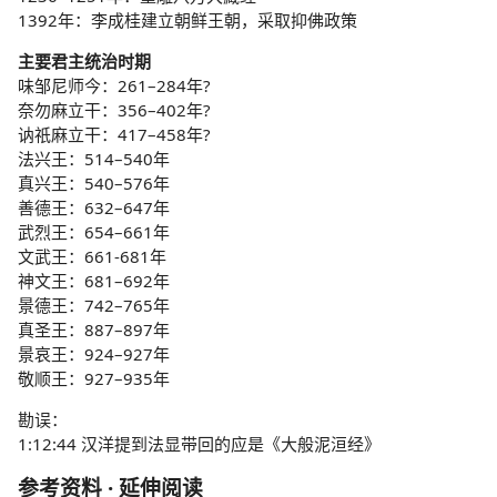
1392年：李成桂建立朝鲜王朝，采取抑佛政策
主要君主统治时期
味邹尼师今：261–284年?
奈勿麻立干：356–402年?
讷祇麻立干：417–458年?
法兴王：514–540年
真兴王：540–576年
善德王：632–647年
武烈王：654–661年
文武王：661-681年
神文王：681–692年
景德王：742–765年
真圣王：887–897年
景哀王：924–927年
敬顺王：927–935年
勘误：
1:12:44 汉洋提到法显带回的应是《大般泥洹经》
参考资料 · 延伸阅读