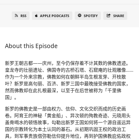
RSS
APPLE PODCASTS
SPOTIFY
SHARE
About this Episode
新罗王朝古都——庆州，至今仍保存着不计其数的佛教遗迹。
皇龙寺的壮丽遗址、佛国寺的古桥石塔、石窟庵的壮观雕像……
作为一个外来宗教，佛教如何在朝鲜半岛生根发芽、开枝散
叶？新罗是高句丽、百济、新罗三国中最晚接受佛教的国家，
然而佛教却在此扎根最深，以至于在后世被称为「千里佛
国」。
新罗的佛教史是一部由权力、信仰、文化交织而成的历史画
卷。阿育王的神秘「黄金船」、异次顿的殉教奇迹、元晓用头
盖骨喝水的顿悟故事，勾勒出新罗王国如何将一个源自遥远异
国的宗教转化为本土认同的基石。从初期巩固王权的政治工
具，到军事贵族借弥勒信仰提升地位，再到护国佛教庇佑政权