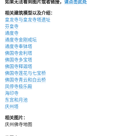
如果无法看到图片或者链接，
请点击此处
相关建筑模型以及介绍：
皇龙寺与皇龙寺塔遗址
芬皇寺
通度寺
通度寺金刚戒坛
通度寺奉钵塔
佛国寺舍利塔
佛国寺多宝塔
佛国寺释迦塔
佛国寺莲花与七宝桥
佛国寺青云和白云桥
凤停寺极乐殿
海印寺
东宫和月池
庆州塔
相关图片：
庆州佛寺地图