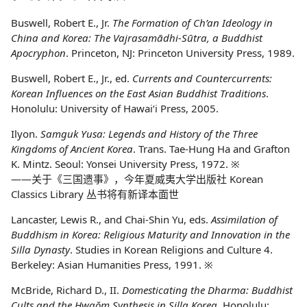
Buswell, Robert E., Jr.
The Formation of Ch’an Ideology in
China and Korea: The Vajrasamādhi-Sūtra, a Buddhist
Apocryphon
. Princeton, NJ: Princeton University Press, 1989.
Buswell, Robert E., Jr., ed.
Currents and Countercurrents:
Korean Influences on the East Asian Buddhist Traditions
.
Honolulu: University of Hawai‘i Press, 2005.
Ilyon.
Samguk Yusa: Legends and History of the Three
Kingdoms of Ancient Korea
. Trans. Tae-Hung Ha and Grafton
K. Mintz. Seoul: Yonsei University Press, 1972. ※
——关于《三国遗事》，今年夏威夷大学出版社 Korean
Classics Library 丛书将有新译本面世
Lancaster, Lewis R., and Chai-Shin Yu, eds.
Assimilation of
Buddhism in Korea: Religious Maturity and Innovation in the
Silla Dynasty
. Studies in Korean Religions and Culture 4.
Berkeley: Asian Humanities Press, 1991. ※
McBride, Richard D., II.
Domesticating the Dharma: Buddhist
Cults and the Hwaŏm Synthesis in Silla Korea
. Honolulu: