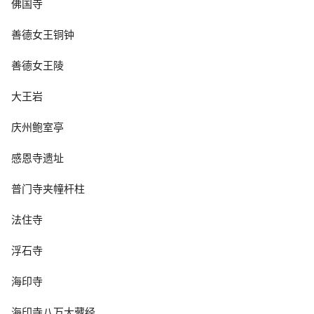
佛国寺
善德女王铜钟
善德女王陵
大王岩
庆州鲍室亭
感恩寺遗址
普门寺夹幢杆柱
法住寺
浮石寺
海印寺
海印寺八万大藏经